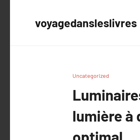
Aller
au
voyagedansleslivres
contenu
Uncategorized
Luminaire
lumière à 
optimal.