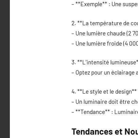
– **Exemple** : Une suspen
2. **La température de cou
– Une lumière chaude (2 7
– Une lumière froide (4 00
3. **L’intensité lumineuse*
– Optez pour un éclairage a
4. **Le style et le design** 
– Un luminaire doit être cho
– **Tendance** : Luminaire
Tendances et No