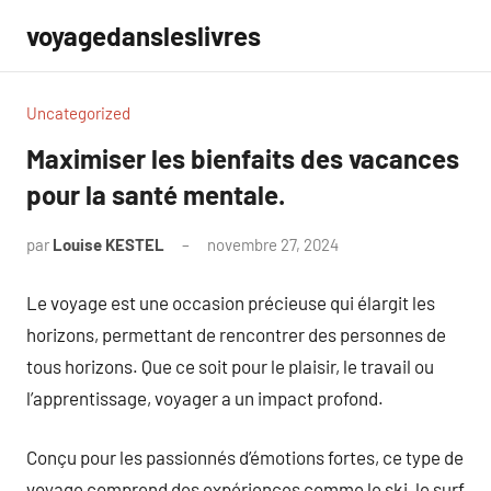
Aller
voyagedansleslivres
au
contenu
Uncategorized
Maximiser les bienfaits des vacances
pour la santé mentale.
par
Louise KESTEL
novembre 27, 2024
Aucun
commentaire
Le voyage est une occasion précieuse qui élargit les
horizons, permettant de rencontrer des personnes de
tous horizons. Que ce soit pour le plaisir, le travail ou
l’apprentissage, voyager a un impact profond.
Conçu pour les passionnés d’émotions fortes, ce type de
voyage comprend des expériences comme le ski, le surf