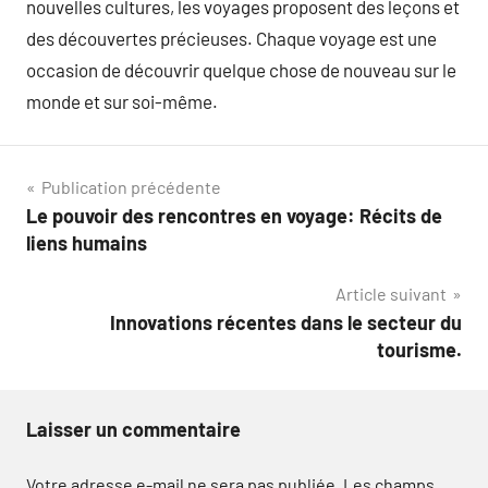
nouvelles cultures, les voyages proposent des leçons et
des découvertes précieuses. Chaque voyage est une
occasion de découvrir quelque chose de nouveau sur le
monde et sur soi-même.
Navigation
Publication précédente
Le pouvoir des rencontres en voyage: Récits de
de
liens humains
l’article
Article suivant
Innovations récentes dans le secteur du
tourisme.
Laisser un commentaire
Votre adresse e-mail ne sera pas publiée.
Les champs