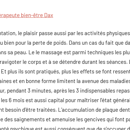
commentaire
érapeute bien-être Dax
ntation, le plaisir passe aussi par les activités physiques
u bien pour la perte de poids. Dans un cas du fait que da
ans sa peau. Le le massage est parmi techniques les pl
à ravigoter le corps et à se détendre durant les séances. 
Et plus ils sont pratiqués, plus les effets se font ressent
aines et en bonne forme limitent la avenue des maladies
jour, pendant 3 minutes, après les 3 indispensables repa
les 6 mois est aussi capital pour maîtriser l’état généra
ont besoin d’être traitées. L’accumulation de plaque den
 des saignements et amenuise les gencives qui font pa
anté psychique est aussi conséquent que de s’occuper d