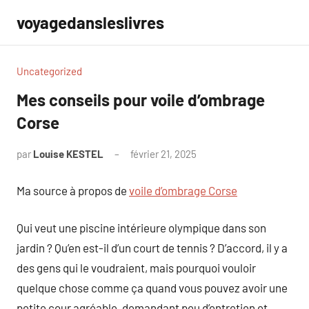
Aller
voyagedansleslivres
au
contenu
Uncategorized
Mes conseils pour voile d’ombrage
Corse
par
Louise KESTEL
février 21, 2025
Aucun
commentaire
Ma source à propos de
voile d’ombrage Corse
Qui veut une piscine intérieure olympique dans son
jardin ? Qu’en est-il d’un court de tennis ? D’accord, il y a
des gens qui le voudraient, mais pourquoi vouloir
quelque chose comme ça quand vous pouvez avoir une
petite cour agréable, demandant peu d’entretien et