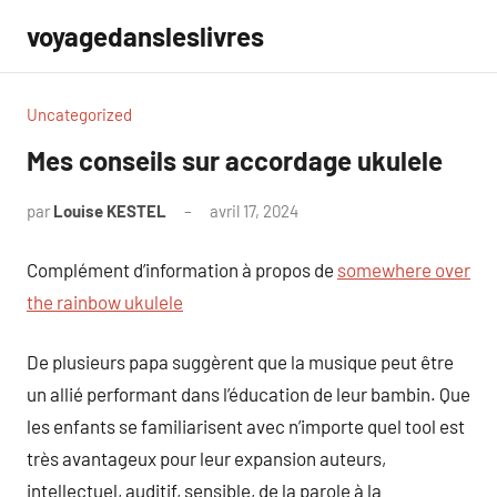
Aller
voyagedansleslivres
au
contenu
Uncategorized
Mes conseils sur accordage ukulele
par
Louise KESTEL
avril 17, 2024
Aucun
commentaire
Complément d’information à propos de
somewhere over
the rainbow ukulele
De plusieurs papa suggèrent que la musique peut être
un allié performant dans l’éducation de leur bambin. Que
les enfants se familiarisent avec n’importe quel tool est
très avantageux pour leur expansion auteurs,
intellectuel, auditif, sensible, de la parole à la