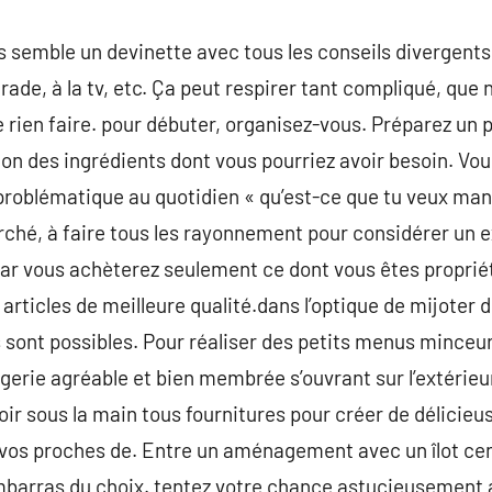
semble un devinette avec tous les conseils divergents 
arade, à la tv, etc. Ça peut respirer tant compliqué, qu
 rien faire. pour débuter, organisez-vous. Préparez un p
on des ingrédients dont vous pourriez avoir besoin. Vo
 problématique au quotidien « qu’est-ce que tu veux mang
rché, à faire tous les rayonnement pour considérer un 
r vous achèterez seulement ce dont vous êtes propriéta
rticles de meilleure qualité.dans l’optique de mijoter d
s sont possibles. Pour réaliser des petits menus minceur
ngerie agréable et bien membrée s’ouvrant sur l’extérieu
voir sous la main tous fournitures pour créer de délicie
à vos proches de. Entre un aménagement avec un îlot cent
embarras du choix. tentez votre chance astucieusement 