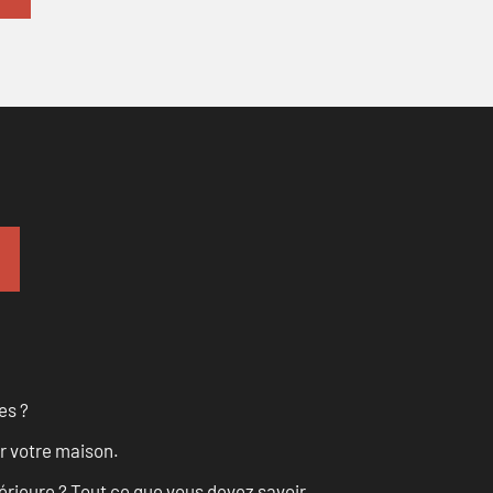
es ?
r votre maison.
érieure ? Tout ce que vous devez savoir