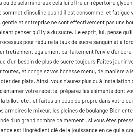
es ou de sels minéraux cela lui offre un répertoire gly
fort sommet d’insuline quand il est consommé, et fatigue
s, gentle et entreprise ne sont effectivement pas une b
aisant penser qu’il y a du sucre. Le esprit, lui, pense qu’i
ocessus pour réduire la taux de sucre sanguin et à for
s entretiennent également parfaitement l’envie d’encore 
ue d’un besoin de plus de sucre toujours.Faites jaunir v
 toutes, et congelez vos bonasse menu, de manière à le
oter des plats. Ainsi, vous n’aurez plus qu’à installation
’entamer votre recette, préparez les éléments dont vou
la billot, etc., et faites un coup de propre dans votre cu
os armoires le mixeur, les pleines de boulange.Bien ente
de d’un grand nombre calmement : si vous êtes pressé, 
séance est l’ingrédient clé de la jouissance en ce qui a 