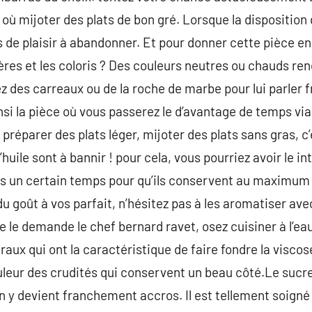
 où mijoter des plats de bon gré. Lorsque la disposition 
us de plaisir à abandonner. Et pour donner cette pièce 
ières et les coloris ? Des couleurs neutres ou chauds re
z des carreaux ou de la roche de marbe pour lui parler f
nsi la pièce où vous passerez le d’avantage de temps via
réparer des plats léger, mijoter des plats sans gras, c’
uile sont à bannir ! pour cela, vous pourriez avoir le in
ès un certain temps pour qu’ils conservent au maximum l
du goût à vos parfait, n’hésitez pas à les aromatiser ave
 le demande le chef bernard ravet, osez cuisiner à l’ea
aux qui ont la caractéristique de faire fondre la viscos
ouleur des crudités qui conservent un beau côté.Le sucre
n y devient franchement accros. Il est tellement soigné 