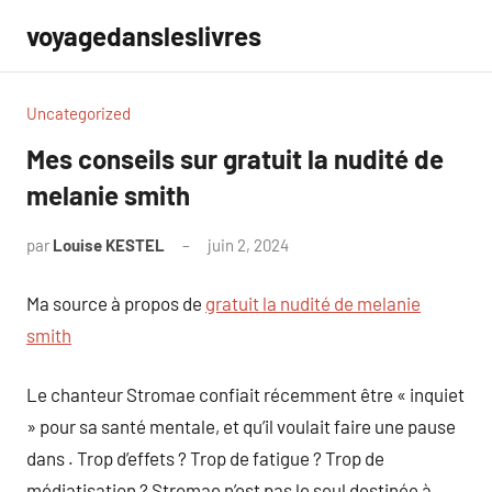
Aller
voyagedansleslivres
au
contenu
Uncategorized
Mes conseils sur gratuit la nudité de
melanie smith
par
Louise KESTEL
juin 2, 2024
Aucun
commentaire
Ma source à propos de
gratuit la nudité de melanie
smith
Le chanteur Stromae confiait récemment être « inquiet
» pour sa santé mentale, et qu’il voulait faire une pause
dans . Trop d’effets ? Trop de fatigue ? Trop de
médiatisation ? Stromae n’est pas le seul destinée à