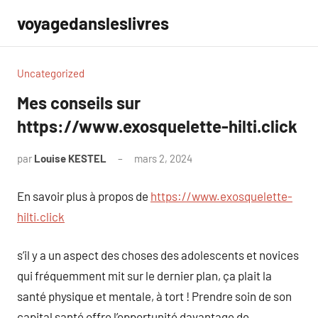
Aller
voyagedansleslivres
au
contenu
Uncategorized
Mes conseils sur
https://www.exosquelette-hilti.click
par
Louise KESTEL
mars 2, 2024
Aucun
commentaire
En savoir plus à propos de
https://www.exosquelette-
hilti.click
s’il y a un aspect des choses des adolescents et novices
qui fréquemment mit sur le dernier plan, ça plait la
santé physique et mentale, à tort ! Prendre soin de son
capital santé offre l’opportunité davantage de