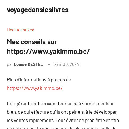
Aller
voyagedansleslivres
au
contenu
Uncategorized
Mes conseils sur
https://www.yakimmo.be/
par
Louise KESTEL
avril 30, 2024
Aucun
commentaire
Plus d’informations à propos de
https://www.yakimmo.be/
Les gérants ont souvent tendance à surestimer leur
bien, ce qui effectue qu’ils ont peinent à le développer
les ventes rapidement. Pour éviter ce problème et afin
de déterminer le cours bonne du bien quant à celle du