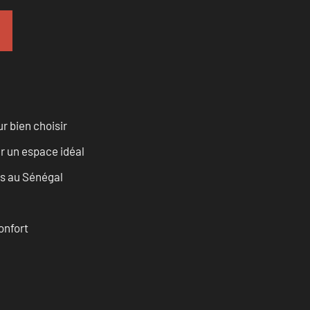
r bien choisir
r un espace idéal
as au Sénégal
onfort