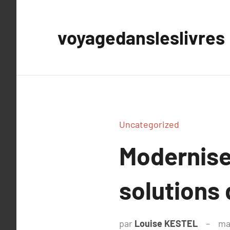
Aller
au
voyagedansleslivres
contenu
Uncategorized
Modernise
solutions
par
Louise KESTEL
ma