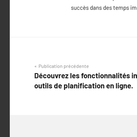
succès dans des temps imp
Navigation
Publication précédente
Découvrez les fonctionnalités 
de
outils de planification en ligne.
l’article