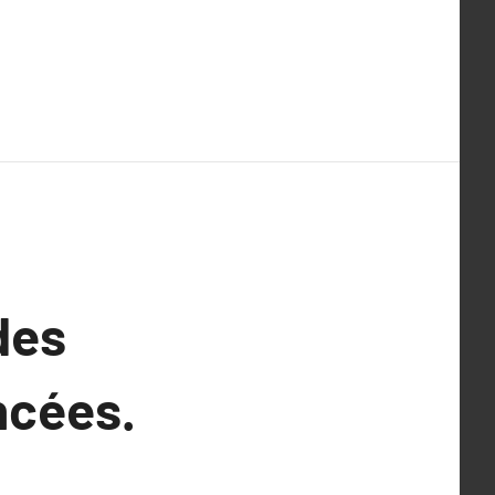
des
ncées.