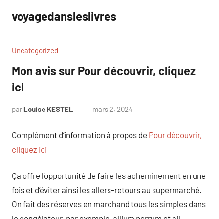
Aller
voyagedansleslivres
au
contenu
Uncategorized
Mon avis sur Pour découvrir, cliquez
ici
par
Louise KESTEL
mars 2, 2024
Aucun
commentaire
Complément d’information à propos de
Pour découvrir,
cliquez ici
Ça offre l’opportunité de faire les acheminement en une
fois et d’éviter ainsi les allers-retours au supermarché.
On fait des réserves en marchand tous les simples dans
le congélateur. par exemple, allium porrum et ail