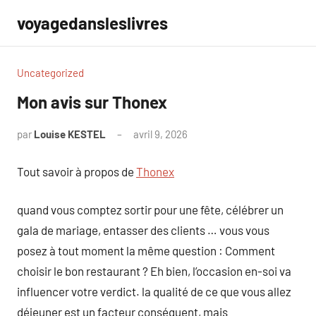
Aller
voyagedansleslivres
au
contenu
Uncategorized
Mon avis sur Thonex
par
Louise KESTEL
avril 9, 2026
Aucun
commentaire
Tout savoir à propos de
Thonex
quand vous comptez sortir pour une fête, célébrer un
gala de mariage, entasser des clients … vous vous
posez à tout moment la même question : Comment
choisir le bon restaurant ? Eh bien, l’occasion en-soi va
influencer votre verdict. la qualité de ce que vous allez
déjeuner est un facteur conséquent, mais