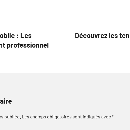
bile : Les
Découvrez les te
t professionnel
aire
as publiée.
Les champs obligatoires sont indiqués avec
*