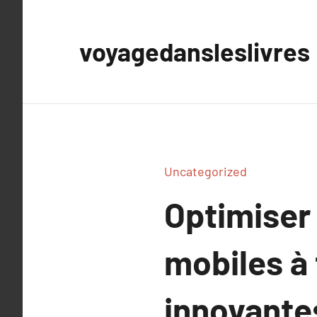
Aller
au
voyagedansleslivres
contenu
Uncategorized
Optimiser 
mobiles à
innovante