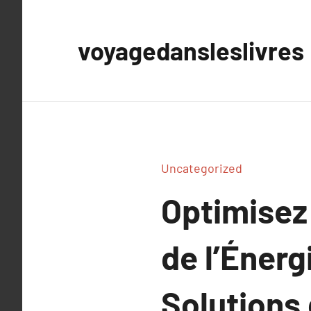
Aller
au
voyagedansleslivres
contenu
Uncategorized
Optimisez
de l’Énerg
Solutions