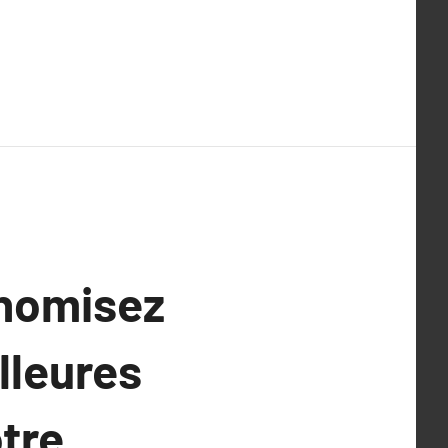
onomisez
lleures
tre