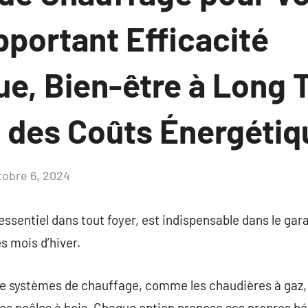
pportant Efficacité
ue, Bien-être à Long 
 des Coûts Énergétiq
tobre 6, 2024
Aucun
commentaire
ssentiel dans tout foyer, est indispensable dans le gara
s mois d’hiver.
 de systèmes de chauffage, comme les chaudières à gaz, 
 les poêles à bois. Chaque option propose ses propres b