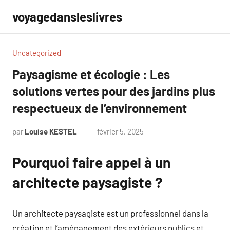
Aller
voyagedansleslivres
au
contenu
Uncategorized
Paysagisme et écologie : Les
solutions vertes pour des jardins plus
respectueux de l’environnement
par
Louise KESTEL
février 5, 2025
Aucun
commentaire
Pourquoi faire appel à un
architecte paysagiste ?
Un architecte paysagiste est un professionnel dans la
création et l’aménagement des extérieurs publics et