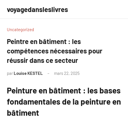
Aller
voyagedansleslivres
au
contenu
Uncategorized
Peintre en bâtiment : les
compétences nécessaires pour
réussir dans ce secteur
par
Louise KESTEL
mars 22, 2025
Aucun
commentaire
Peinture en bâtiment : les bases
fondamentales de la peinture en
bâtiment