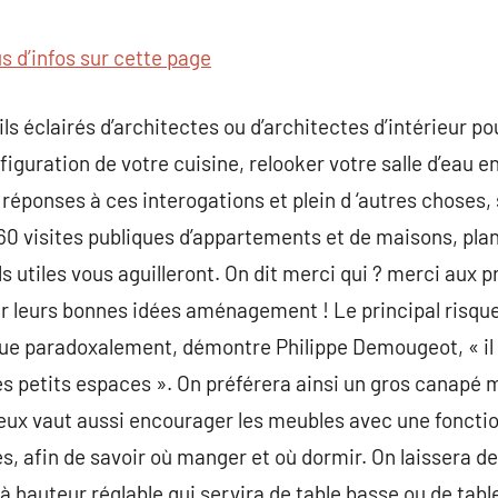
commentaire
us d’infos sur cette page
ls éclairés d’architectes ou d’architectes d’intérieur 
figuration de votre cuisine, relooker votre salle d’eau 
 réponses à ces interogations et plein d ‘autres choses,
60 visites publiques d’appartements et de maisons, plan
s utiles vous aguilleront. On dit merci qui ? merci aux p
ur leurs bonnes idées aménagement ! Le principal risqu
que paradoxalement, démontre Philippe Demougeot, « il
 petits espaces ». On préférera ainsi un gros canapé m
Mieux vaut aussi encourager les meubles avec une fonct
, afin de savoir où manger et où dormir. On laissera de 
 à hauteur réglable qui servira de table basse ou de tabl