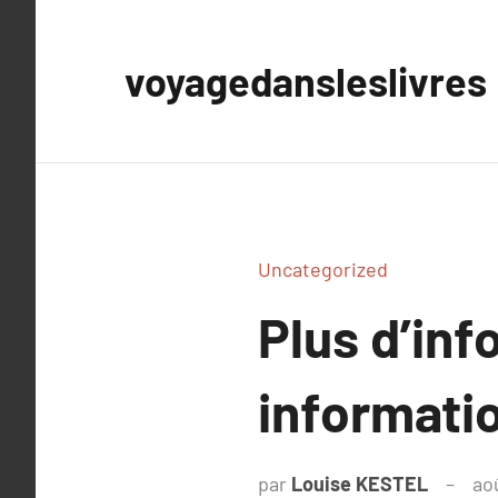
Aller
au
voyagedansleslivres
contenu
Uncategorized
Plus d’inf
informati
par
Louise KESTEL
ao