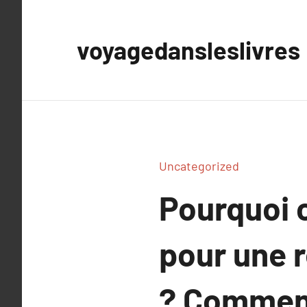
Aller
au
voyagedansleslivres
contenu
Uncategorized
Pourquoi 
pour une 
? Comment