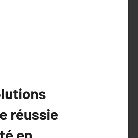
lutions
e réussie
té en