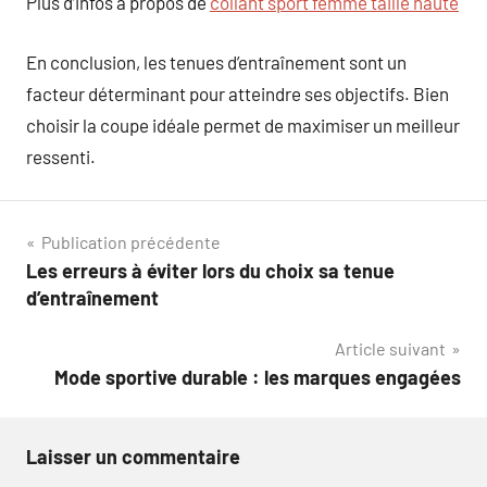
Plus d’infos à propos de
collant sport femme taille haute
En conclusion, les tenues d’entraînement sont un
facteur déterminant pour atteindre ses objectifs. Bien
choisir la coupe idéale permet de maximiser un meilleur
ressenti.
Navigation
Publication précédente
Les erreurs à éviter lors du choix sa tenue
de
d’entraînement
l’article
Article suivant
Mode sportive durable : les marques engagées
Laisser un commentaire