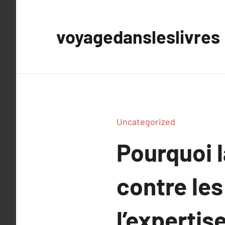
Aller
au
voyagedansleslivres
contenu
Uncategorized
Pourquoi l
contre les
l’expertis