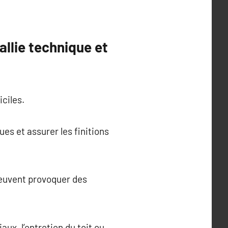
llie technique et
ciles.
ues et assurer les finitions
peuvent provoquer des
aux, l’entretien du toit ou