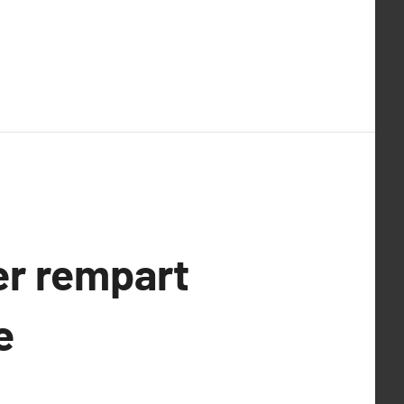
ier rempart
e