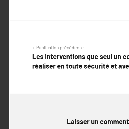
Navigation
Publication précédente
Les interventions que seul un c
de
réaliser en toute sécurité et ave
l’article
Laisser un comment