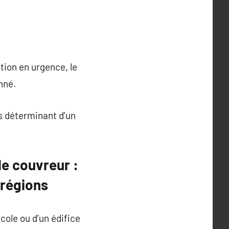
ntion en urgence, le
nné.
is déterminant d’un
le couvreur :
 régions
cole ou d’un édifice