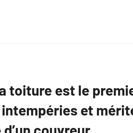
a toiture est le prem
 intempéries et mérit
e d’un couvreur