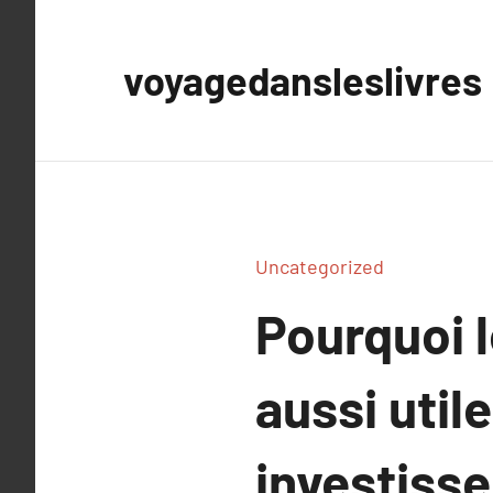
Aller
au
voyagedansleslivres
contenu
Uncategorized
Pourquoi l
aussi uti
investiss