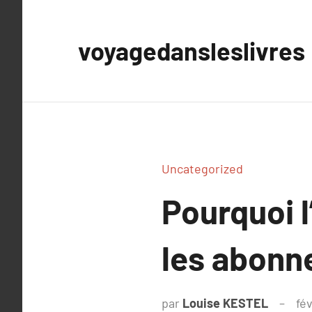
Aller
au
voyagedansleslivres
contenu
Uncategorized
Pourquoi 
les abonn
par
Louise KESTEL
fév