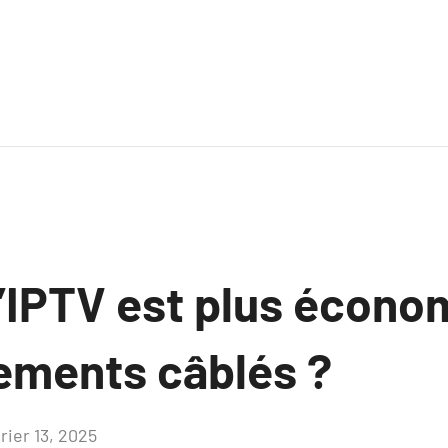
l’IPTV est plus écono
ements câblés ?
rier 13, 2025
Aucun