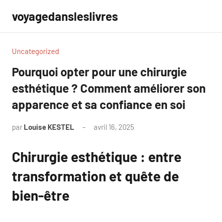
Aller
voyagedansleslivres
au
contenu
Uncategorized
Pourquoi opter pour une chirurgie
esthétique ? Comment améliorer son
apparence et sa confiance en soi
par
Louise KESTEL
avril 16, 2025
Aucun
commentaire
Chirurgie esthétique : entre
transformation et quête de
bien-être