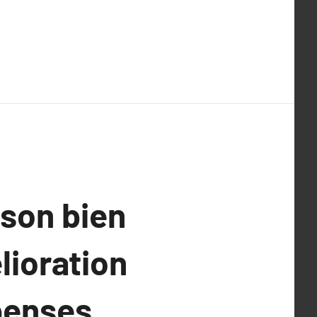
ison bien
lioration
penses