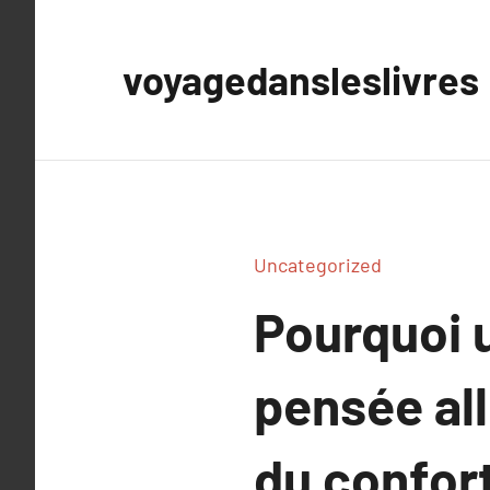
Aller
au
voyagedansleslivres
contenu
Uncategorized
Pourquoi 
pensée all
du confor