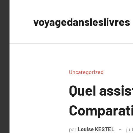
Aller
au
voyagedansleslivres
contenu
Uncategorized
Quel assis
Comparati
par
Louise KESTEL
jui