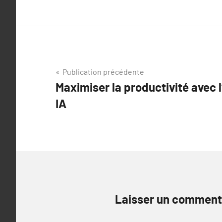
Navigation
Publication précédente
Maximiser la productivité avec l
de
IA
l’article
Laisser un comment