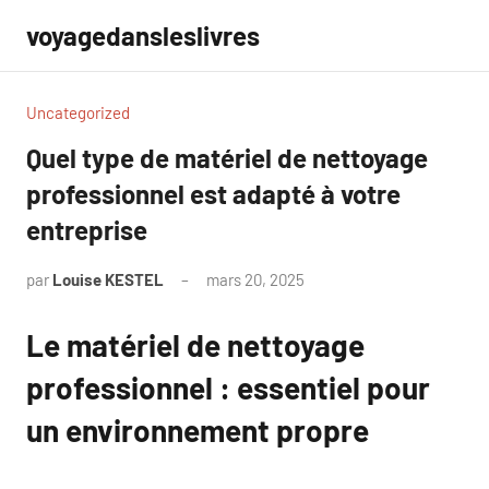
Aller
voyagedansleslivres
au
contenu
Uncategorized
Quel type de matériel de nettoyage
professionnel est adapté à votre
entreprise
par
Louise KESTEL
mars 20, 2025
Aucun
commentaire
Le matériel de nettoyage
professionnel : essentiel pour
un environnement propre