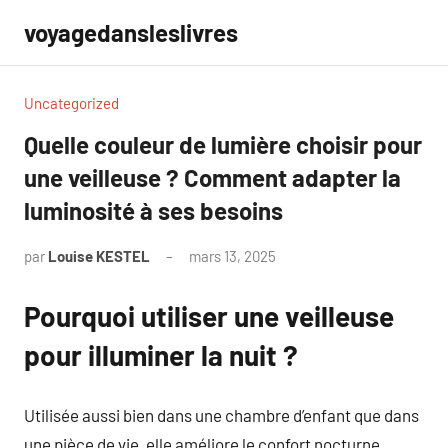
Aller
voyagedansleslivres
au
contenu
Uncategorized
Quelle couleur de lumière choisir pour
une veilleuse ? Comment adapter la
luminosité à ses besoins
par
Louise KESTEL
mars 13, 2025
Aucun
commentaire
Pourquoi utiliser une veilleuse
pour illuminer la nuit ?
Utilisée aussi bien dans une chambre d’enfant que dans
une pièce de vie, elle améliore le confort nocturne.