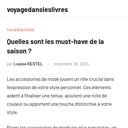
Aller
voyagedansleslivres
au
contenu
Uncategorized
Quelles sont les must-have de la
saison ?
par
Louise KESTEL
novembre 28, 2024
Aucun
commentaire
Les accessoires de mode jouent un rôle crucial dans
l’expression de votre style personnel. Ces éléments
aident à finaliser une tenue, ajoutent une note de
couleur ou apportent une touche distinctive à votre
style.
Parmi les accessoires de mode les plus populaires, on