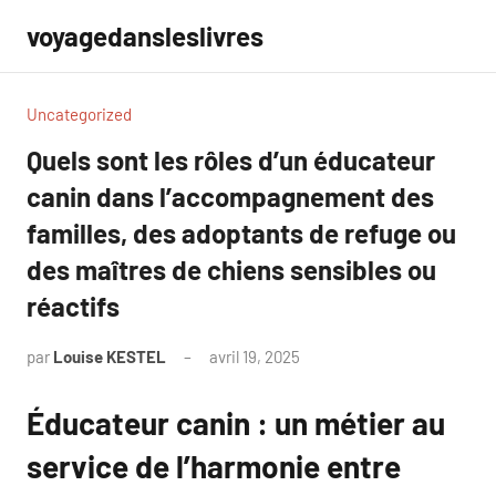
Aller
voyagedansleslivres
au
contenu
Uncategorized
Quels sont les rôles d’un éducateur
canin dans l’accompagnement des
familles, des adoptants de refuge ou
des maîtres de chiens sensibles ou
réactifs
par
Louise KESTEL
avril 19, 2025
Aucun
commentaire
Éducateur canin : un métier au
service de l’harmonie entre