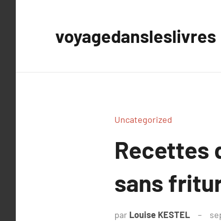
Aller
au
voyagedansleslivres
contenu
Uncategorized
Recettes d
sans fritu
par
Louise KESTEL
se