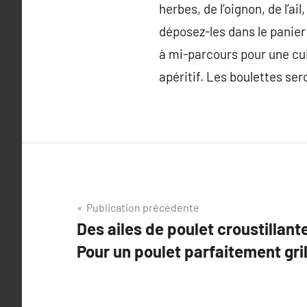
herbes, de l’oignon, de l’a
déposez-les dans le panier 
à mi-parcours pour une c
apéritif. Les boulettes sero
Navigation
Publication précédente
Des ailes de poulet croustillante
de
Pour un poulet parfaitement gril
l’article