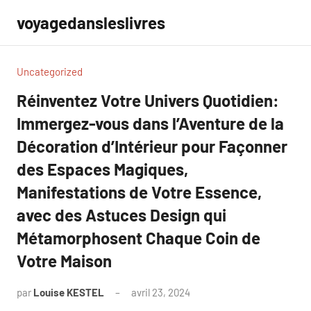
Aller
voyagedansleslivres
au
contenu
Uncategorized
Réinventez Votre Univers Quotidien:
Immergez-vous dans l’Aventure de la
Décoration d’Intérieur pour Façonner
des Espaces Magiques,
Manifestations de Votre Essence,
avec des Astuces Design qui
Métamorphosent Chaque Coin de
Votre Maison
par
Louise KESTEL
avril 23, 2024
Aucun
commentaire