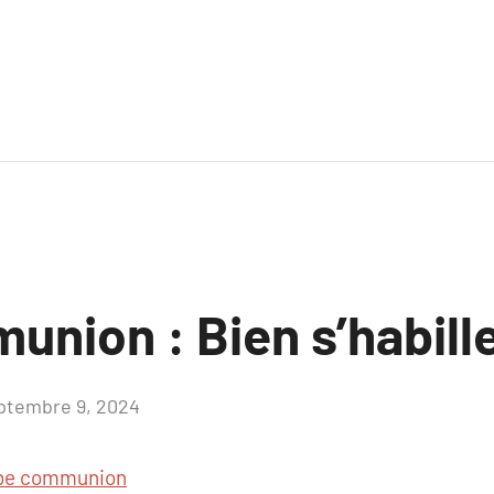
nion : Bien s’habill
ptembre 9, 2024
Aucun
commentaire
be communion