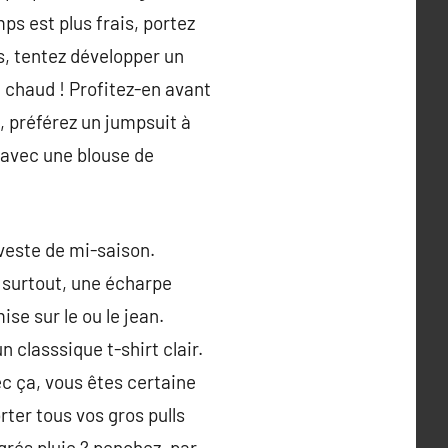
s est plus frais, portez
s, tentez développer un
u chaud ! Profitez-en avant
, préférez un jumpsuit à
 avec une blouse de
veste de mi-saison.
 surtout, une écharpe
ise sur le ou le jean.
 classsique t-shirt clair.
ec ça, vous êtes certaine
orter tous vos gros pulls
grés pluie ? penchez, par