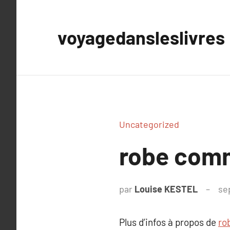
Aller
au
voyagedansleslivres
contenu
Uncategorized
robe commu
par
Louise KESTEL
se
Plus d’infos à propos de
ro