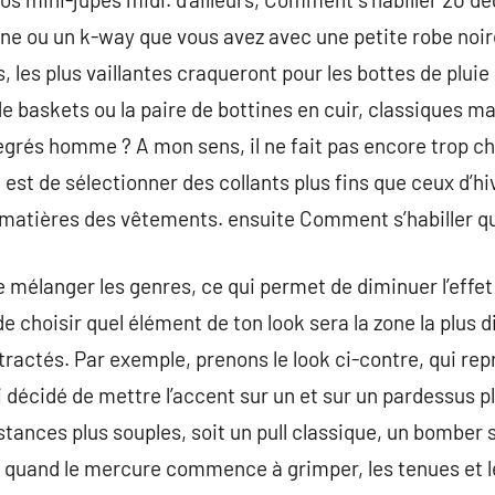
ine ou un k-way que vous avez avec une petite robe noi
 les plus vaillantes craqueront pour les bottes de pluie
 de baskets ou la paire de bottines en cuir, classiques ma
egrés homme ? A mon sens, il ne fait pas encore trop c
 est de sélectionner des collants plus fins que ceux d’hiv
matières des vêtements. ensuite Comment s’habiller qua
de mélanger les genres, ce qui permet de diminuer l’effet
e choisir quel élément de ton look sera la zone la plus d
tractés. Par exemple, prenons le look ci-contre, qui rep
 décidé de mettre l’accent sur un et sur un pardessus plu
stances plus souples, soit un pull classique, un bomber 
u quand le mercure commence à grimper, les tenues et l