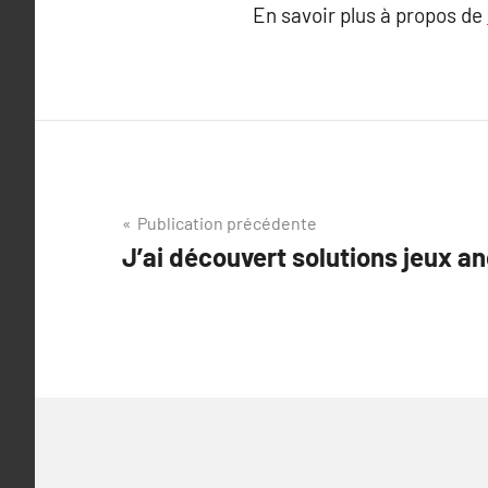
En savoir plus à propos de
Navigation
Publication précédente
J’ai découvert solutions jeux a
de
l’article