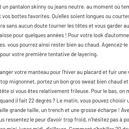
t un pantalon skinny ou jeans neutre. au moment où temp
 vos bottes favorites. Qu’elles soient longues ou courte
fera sans aucun doute tourner les têtes et vous garder a
isse pour quelques années ! Pour votre look d’automne
s. vous pourrez ainsi rester bien au chaud. Agencez-le
 pour votre première tentative de layering.
nger votre manteau pour l’hiver au placard et fuir une 
 top mignonnet, portez un bon gros sweat bien chaud et
tête si vous êtes relativement frileuse. Pour le bas, on m
uand il fait 22 degrés ? Le matin, vous pouvez choisir un
ille grande taille, un trench et une grosse écharpe ! Av
us ressentez le peur d’avoir trop froid, n’hésitez pas à p
os mini-jupes midi. d’ailleurs, Comment s’habiller 20 de