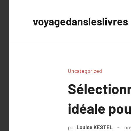
Aller
au
voyagedansleslivres
contenu
Uncategorized
Sélectionn
idéale pou
par
Louise KESTEL
no