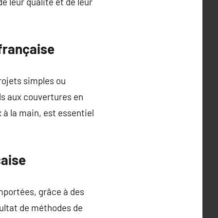
 leur qualité et de leur
 française
projets simples ou
lls aux couvertures en
à la main, est essentiel
çaise
importées, grâce à des
sultat de méthodes de