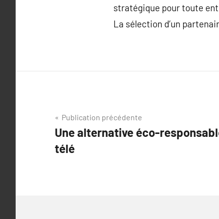
stratégique pour toute entr
La sélection d’un partenair
Navigation
Publication précédente
Une alternative éco-responsabl
de
télé
l’article