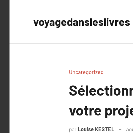
Aller
au
voyagedansleslivres
contenu
Uncategorized
Sélectionn
votre proj
par
Louise KESTEL
ao