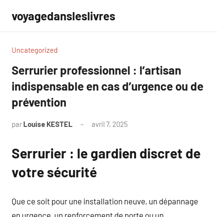
Aller
voyagedansleslivres
au
contenu
Uncategorized
Serrurier professionnel : l’artisan
indispensable en cas d’urgence ou de
prévention
par
Louise KESTEL
avril 7, 2025
Aucun
commentaire
Serrurier : le gardien discret de
votre sécurité
Que ce soit pour une installation neuve, un dépannage
en urgence, un renforcement de porte ou un