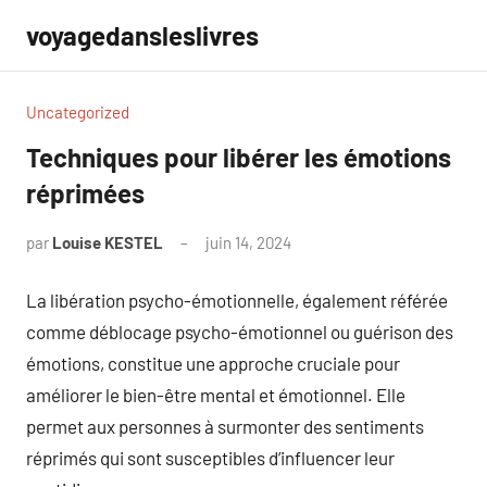
Aller
voyagedansleslivres
au
contenu
Uncategorized
Techniques pour libérer les émotions
réprimées
par
Louise KESTEL
juin 14, 2024
Aucun
commentaire
La libération psycho-émotionnelle, également référée
comme déblocage psycho-émotionnel ou guérison des
émotions, constitue une approche cruciale pour
améliorer le bien-être mental et émotionnel. Elle
permet aux personnes à surmonter des sentiments
réprimés qui sont susceptibles d’influencer leur