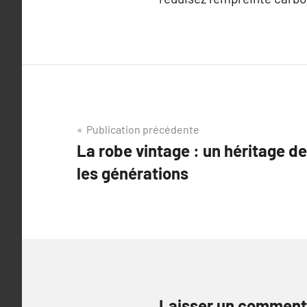
Navigation
Publication précédente
La robe vintage : un héritage d
de
les générations
l’article
Laisser un comment