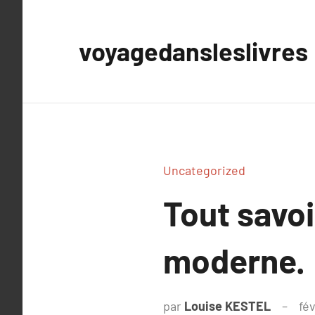
Aller
au
voyagedansleslivres
contenu
Uncategorized
Tout savoi
moderne.
par
Louise KESTEL
fé