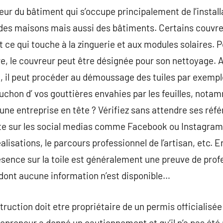
cteur du bâtiment qui s’occupe principalement de l’install
s des maisons mais aussi des bâtiments. Certains couvreu
ce qui touche à la zinguerie et aux modules solaires. P
re, le couvreur peut être désignée pour son nettoyage. A
 il peut procéder au démoussage des tuiles par exemple. 
ouchon d’ vos gouttières envahies par les feuilles, nota
une entreprise en tête ? Vérifiez sans attendre ses référ
nte sur les social medias comme Facebook ou Instagram, 
lisations, le parcours professionnel de l’artisan, etc. E
sence sur la toile est généralement une preuve de prof
e dont aucune information n’est disponible…
uction doit etre propriétaire de un permis officialisée 
trepreneur a donné un cautionnement et qu’il n’a pas ét