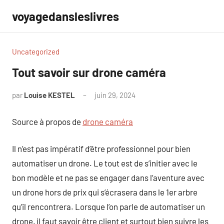
Aller
voyagedansleslivres
au
contenu
Uncategorized
Tout savoir sur drone caméra
par
Louise KESTEL
juin 29, 2024
Aucun
commentaire
Source à propos de
drone caméra
Il n’est pas impératif d’être professionnel pour bien
automatiser un drone. Le tout est de s’initier avec le
bon modèle et ne pas se engager dans l’aventure avec
un drone hors de prix qui s’écrasera dans le 1er arbre
qu’il rencontrera. Lorsque l’on parle de automatiser un
drone, il faut savoir être client et surtout bien suivre les