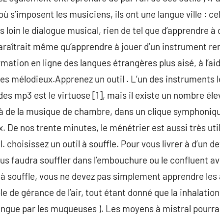
ù s’imposent les musiciens, ils ont une langue ville : cel
s loin le dialogue musical, rien de tel que d’apprendre à
 paraîtrait même qu’apprendre à jouer d’un instrument re
mation en ligne des langues étrangères plus aisé, à l’aid
s mélodieux.Apprenez un outil . L’un des instruments 
 mp3 est le virtuose [1], mais il existe un nombre él
r à de la musique de chambre, dans un clique symphoni
 De nos trente minutes, le ménétrier est aussi très uti
l. choisissez un outil à souffle. Pour vous livrer à d’un d
 vous faudra souffler dans l’embouchure ou le confluent 
e à souffle, vous ne devez pas simplement apprendre les
e de gérance de l’air, tout étant donné que la inhalation
 flingue par les muqueuses ). Les moyens à mistral pourrai