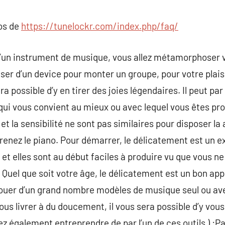
commentaire
pos de
https://tunelockr.com/index.php/faq/
’un instrument de musique, vous allez métamorphoser v
ser d’un device pour monter un groupe, pour votre plai
era possible d’y en tirer des joies légendaires. Il peut par
qui vous convient au mieux ou avec lequel vous êtes prop
et la sensibilité ne sont pas similaires pour disposer la 
renez le piano. Pour démarrer, le délicatement est un ex
 et elles sont au début faciles à produire vu que vous n
. Quel que soit votre âge, le délicatement est un bon app
ouer d’un grand nombre modèles de musique seul ou ave
us livrer à du doucement, il vous sera possible d’y vous 
ez également entreprendre de par l’un de ces outils ) :P