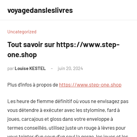
Aller
voyagedansleslivres
au
contenu
Uncategorized
Tout savoir sur https://www.step-
one.shop
par
Louise KESTEL
juin 20, 2024
Aucun
commentaire
Plus d’infos à propos de
https://www.step-one.shop
Les heure de flemme définitif où vous ne envisagez pas
vous détendre à exécuter avec les stylomine, fard à
joues, carcajous et gloss dans votre enveloppe à
termes conseillés, utilisez juste un rouge à lèvres pour
vous teinter d’un coup d’un seul la gorge, les joues et les