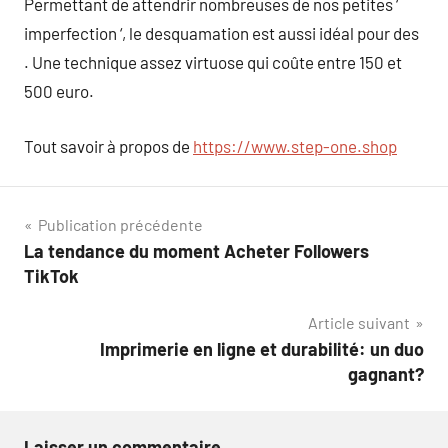
Permettant de attendrir nombreuses de nos petites ‘
imperfection ‘, le desquamation est aussi idéal pour des
. Une technique assez virtuose qui coûte entre 150 et
500 euro.
Tout savoir à propos de
https://www.step-one.shop
Navigation
Publication précédente
La tendance du moment Acheter Followers
de
TikTok
l’article
Article suivant
Imprimerie en ligne et durabilité: un duo
gagnant?
Laisser un commentaire