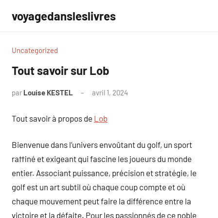
Aller
voyagedansleslivres
au
contenu
Uncategorized
Tout savoir sur Lob
par
Louise KESTEL
avril 1, 2024
Aucun
commentaire
Tout savoir à propos de
Lob
Bienvenue dans l’univers envoûtant du golf, un sport
raffiné et exigeant qui fascine les joueurs du monde
entier. Associant puissance, précision et stratégie, le
golf est un art subtil où chaque coup compte et où
chaque mouvement peut faire la différence entre la
victoire et la défaite. Pour les passionnés de ce noble