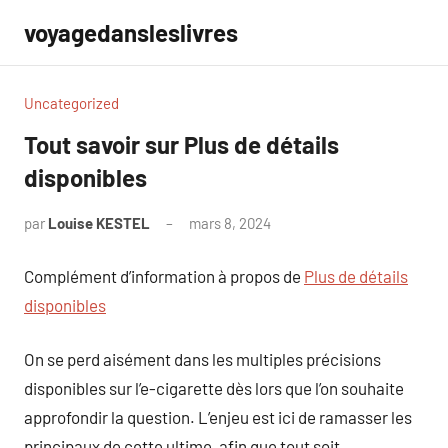
Aller
voyagedansleslivres
au
contenu
Uncategorized
Tout savoir sur Plus de détails
disponibles
par
Louise KESTEL
mars 8, 2024
Aucun
commentaire
Complément d’information à propos de
Plus de détails
disponibles
On se perd aisément dans les multiples précisions
disponibles sur l’e-cigarette dès lors que l’on souhaite
approfondir la question. L’enjeu est ici de ramasser les
principaux de cette ultime, afin que tout soit