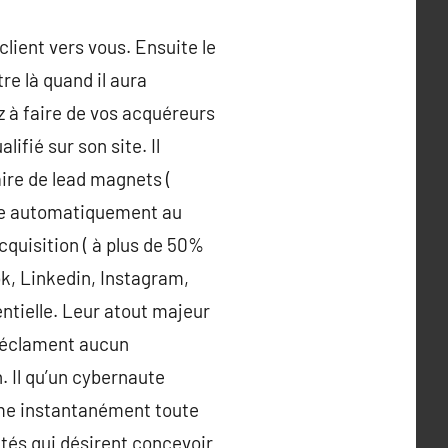
lient vers vous. Ensuite le
tre là quand il aura
ez à faire de vos acquéreurs
ifié sur son site. Il
aire de lead magnets (
ense automatiquement au
cquisition ( à plus de 50%
ok, Linkedin, Instagram,
tielle. Leur atout majeur
e réclament aucun
. Il qu’un cybernaute
orme instantanément toute
tés qui désirent conçevoir