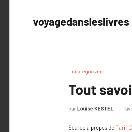
Aller
au
voyagedansleslivres
contenu
Uncategorized
Tout savo
par
Louise KESTEL
avr
Source à propos de
Tarif