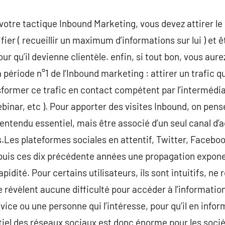
otre tactique Inbound Marketing, vous devez attirer le c
fier ( recueillir un maximum d’informations sur lui ) et ê
r qu’il devienne clientèle. enfin, si tout bon, vous aur
ériode n°1 de l’Inbound marketing : attirer un trafic qual
ansformer ce trafic en contact compétent par l’intermédi
webinar, etc ). Pour apporter des visites Inbound, on p
entendu essentiel, mais être associé d’un seul canal d’a
ues.Les plateformes sociales en attentif, Twitter, Facebo
uis ces dix précédente années une propagation exponen
rapidité. Pour certains utilisateurs, ils sont intuitifs, n
e révèlent aucune difficulté pour accéder à l’information
rvice ou une personne qui l’intéresse, pour qu’il en inf
el des réseaux sociaux est donc énorme pour les socié