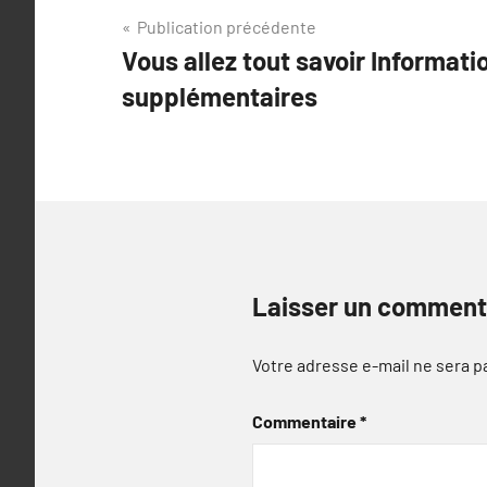
Navigation
Publication précédente
Vous allez tout savoir Informati
de
supplémentaires
l’article
Laisser un comment
Votre adresse e-mail ne sera p
Commentaire
*