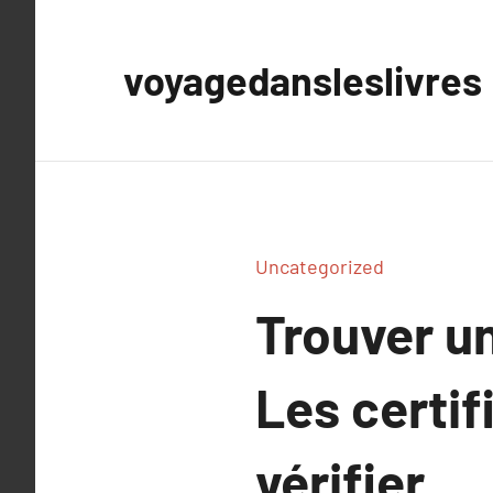
Aller
au
voyagedansleslivres
contenu
Uncategorized
Trouver un
Les certif
vérifier