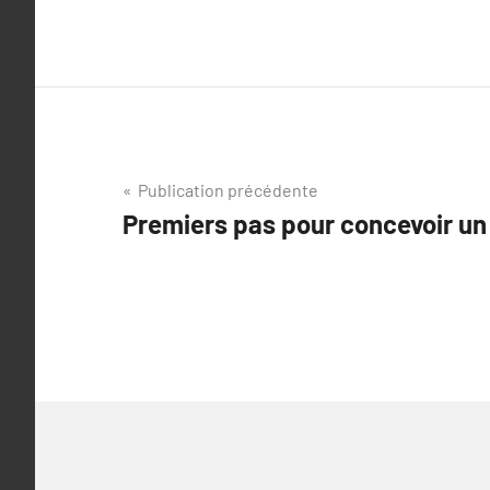
Navigation
Publication précédente
Premiers pas pour concevoir un
de
l’article