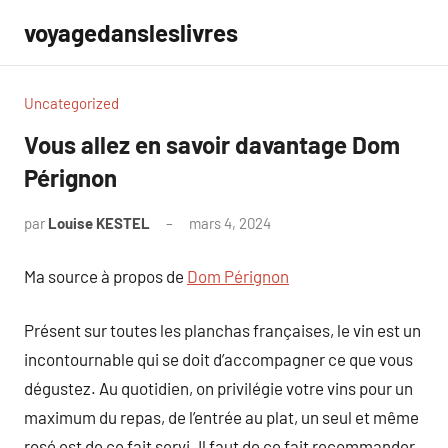
Aller
voyagedansleslivres
au
contenu
Uncategorized
Vous allez en savoir davantage Dom
Pérignon
par
Louise KESTEL
mars 4, 2024
Aucun
commentaire
Ma source à propos de
Dom Pérignon
Présent sur toutes les planchas françaises, le vin est un
incontournable qui se doit d’accompagner ce que vous
dégustez. Au quotidien, on privilégie votre vins pour un
maximum du repas, de l’entrée au plat, un seul et même
rosé est de ce fait servi. Il faut de ce fait recommander