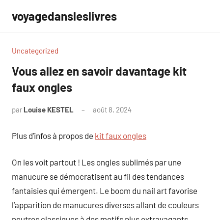
Aller
voyagedansleslivres
au
contenu
Uncategorized
Vous allez en savoir davantage kit
faux ongles
par
Louise KESTEL
août 8, 2024
Aucun
commentaire
Plus d’infos à propos de
kit faux ongles
On les voit partout ! Les ongles sublimés par une
manucure se démocratisent au fil des tendances
fantaisies qui émergent. Le boom du nail art favorise
l’apparition de manucures diverses allant de couleurs
neutres classiques à des motifs plus extravagants.